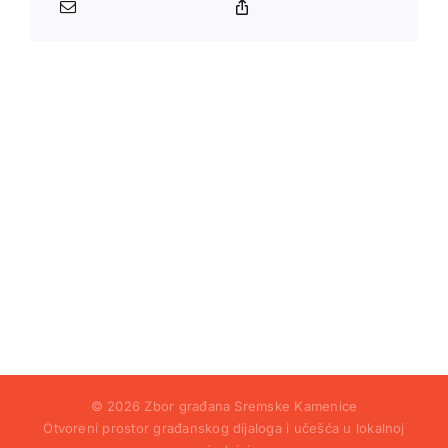
© 2026 Zbor građana Sremske Kamenice
Otvoreni prostor građanskog dijaloga i učešća u lokalnoj