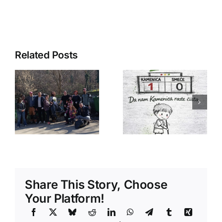
Related Posts
Radna
akcija:
Očistimo
a
Kamenicu!
Share This Story, Choose
Your Platform!