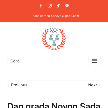
Skip
Facebook
Instagram
Tiktok
Viber
to
content
|
nasa.kamenica2025@gmail.com
Go to...
Previous
Next
Dan grada Novog Sada