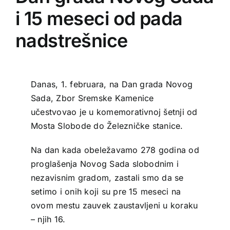
i 15 meseci od pada
nadstrešnice
Danas, 1. februara, na Dan grada Novog
Sada, Zbor Sremske Kamenice
učestvovao je u komemorativnoj šetnji od
Mosta Slobode do Železničke stanice.
Na dan kada obeležavamo 278 godina od
proglašenja Novog Sada slobodnim i
nezavisnim gradom, zastali smo da se
setimo i onih koji su pre 15 meseci na
ovom mestu zauvek zaustavljeni u koraku
– njih 16.