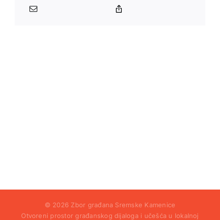
© 2026 Zbor građana Sremske Kamenice
Otvoreni prostor građanskog dijaloga i učešća u lokalnoj