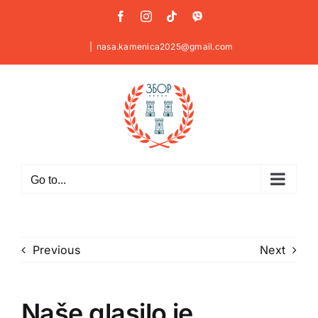
Skip
Facebook
Instagram
Tiktok
Viber
to
content
|
nasa.kamenica2025@gmail.com
Go to...
Previous
Next
Naše glasilo je