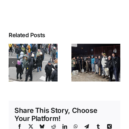
Related Posts
a
Radna
Za
akcija
bezbedan
uspešna!
d
početak II
Kamenica
polugodišta
je čistija!
ce
Share This Story, Choose
Your Platform!