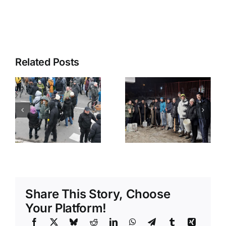
Related Posts
Naše
glasilo je
ugledalo
svetlost
!
dana!
Share This Story, Choose
Your Platform!