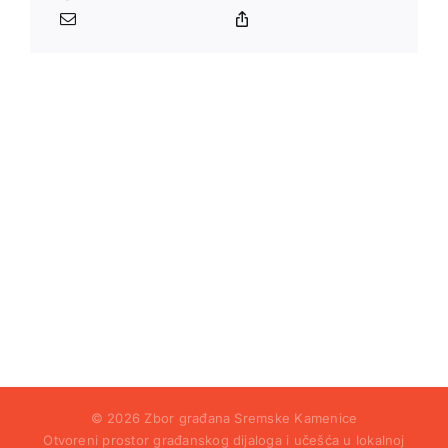
© 2026 Zbor građana Sremske Kamenice
Otvoreni prostor građanskog dijaloga i učešća u lokalnoj