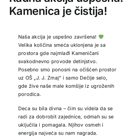
Kamenica je čistija!
Naša akcija je uspešno završena!
Velika količina smeća uklonjena je sa
prostora gde najmlađi Kameničani
svakodnevno provode detinjstvo.
Posebno smo ponosni na očišćen prostor
uz OŠ „J. J. Zmaj“ i samo Dečije selo,
gde žive naše male komšije iz ugroženih
porodica.
Deca su bila divna – čim su videla da se
radi za dobrobit zajednice, odmah su se
uključila i pomagala. Njihov osmeh i
energija najveća su nam nagrada.